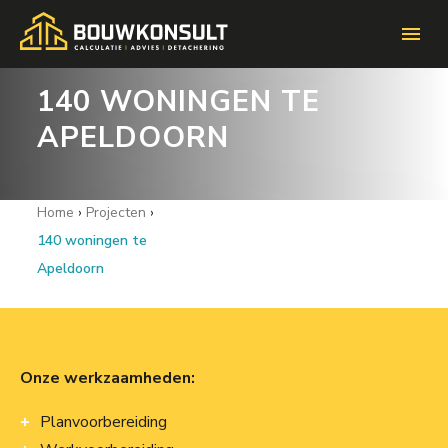
menu
140 WONINGEN TE
APELDOORN
Home
›
Projecten
›
140 woningen te
Apeldoorn
Onze werkzaamheden:
Planvoorbereiding