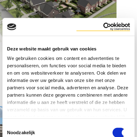
Deze website maakt gebruik van cookies
We gebruiken cookies om content en advertenties te
personaliseren, om functies voor social media te bieden
en om ons websiteverkeer te analyseren. Ook delen we
informatie over uw gebruik van onze site met onze
Meer van onze projecten:
partners voor social media, adverteren en analyse. Deze
partners kunnen deze gegevens combineren met andere
informatie die u aan ze heeft verstrekt of die ze hebben
verzameld op basis van uw gebruik van hun services. U
gaat akkoord met onze cookies als u onze website blijft
gebruiken.
Toestemmingsselectie
Noodzakelijk