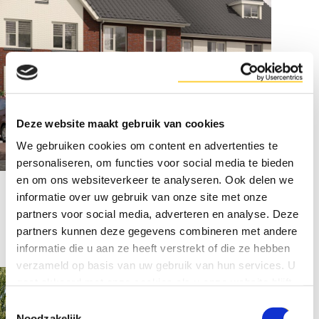
Deze website maakt gebruik van cookies
We gebruiken cookies om content en advertenties te
personaliseren, om functies voor social media te bieden
en om ons websiteverkeer te analyseren. Ook delen we
informatie over uw gebruik van onze site met onze
partners voor social media, adverteren en analyse. Deze
Meer van onze projecten:
partners kunnen deze gegevens combineren met andere
informatie die u aan ze heeft verstrekt of die ze hebben
verzameld op basis van uw gebruik van hun services. U
gaat akkoord met onze cookies als u onze website blijft
gebruiken.
Toestemmingsselectie
Noodzakelijk